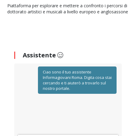
Piattaforma per esplorare e mettere a confronto i percorsi di
dottorato artistici e musicali a livello europeo e anglosassone
Assistente
Ciao sono il tuo assistente
Informagiovani Roma. Digita cosa stai
cercando e ti aiuterò a trovarlo sul
nostro portale.