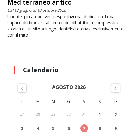
Mediterraneo antico
Dal 12 giugno al 18 ottobre 2026
Uno dei più ampi eventi espositivi mai dedicati a Troia,
capace di riportare al centro del dibattito la complessità
storica di un sito a lungo identificato quasi esclusivamente
con il mito
Calendario
AGOSTO 2026
L
M
M
G
V
S
D
27
28
29
30
31
1
2
3
4
5
6
7
8
9