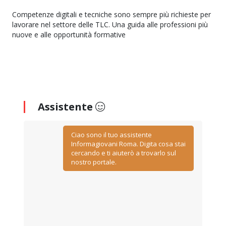
Competenze digitali e tecniche sono sempre più richieste per
lavorare nel settore delle TLC. Una guida alle professioni più
nuove e alle opportunità formative
Assistente
Ciao sono il tuo assistente
Informagiovani Roma. Digita cosa stai
cercando e ti aiuterò a trovarlo sul
nostro portale.