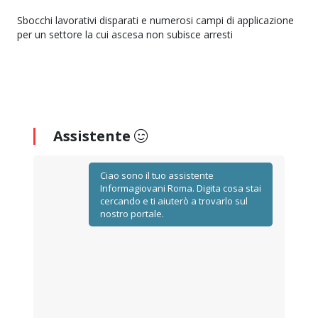
Sbocchi lavorativi disparati e numerosi campi di applicazione
per un settore la cui ascesa non subisce arresti
Assistente
Ciao sono il tuo assistente
Informagiovani Roma. Digita cosa stai
cercando e ti aiuterò a trovarlo sul
nostro portale.