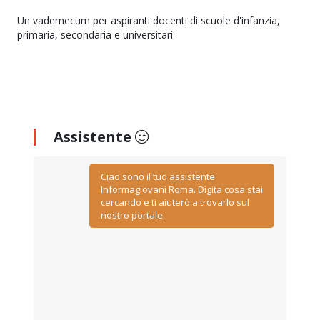
Un vademecum per aspiranti docenti di scuole d'infanzia,
primaria, secondaria e universitari
Assistente
Ciao sono il tuo assistente
Informagiovani Roma. Digita cosa stai
cercando e ti aiuterò a trovarlo sul
nostro portale.