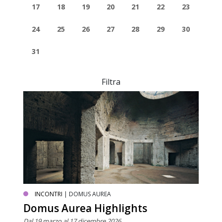
17
18
19
20
21
22
23
24
25
26
27
28
29
30
31
Filtra
INCONTRI
| DOMUS AUREA
Domus Aurea Highlights
Dal 19 marzo al 17 dicembre 2026