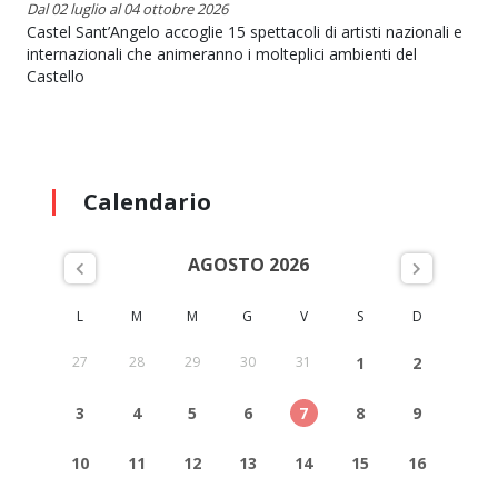
Dal 02 luglio al 04 ottobre 2026
Castel Sant’Angelo accoglie 15 spettacoli di artisti nazionali e
internazionali che animeranno i molteplici ambienti del
Castello
Calendario
AGOSTO 2026
L
M
M
G
V
S
D
27
28
29
30
31
1
2
3
4
5
6
7
8
9
10
11
12
13
14
15
16