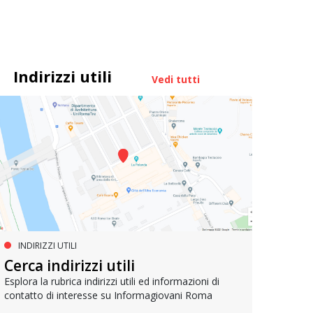
Indirizzi utili
Vedi tutti
INDIRIZZI UTILI
AGEVOLAZIONI E SCONTI
AG
Cerca indirizzi utili
Bibliocard
IoSt
Esplora la rubrica indirizzi utili ed informazioni di
contatto di interesse su Informagiovani Roma
La Bibliocard è la tessera che ti permette di
Dal Mi
accedere ai servizi offerti dal Sistema delle
agevol