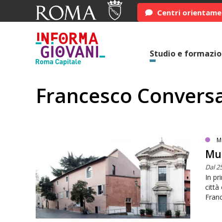
Centri orientam
Studio e formazi
Francesco Convers
M
Mus
Dal 2
In pr
città
Fran