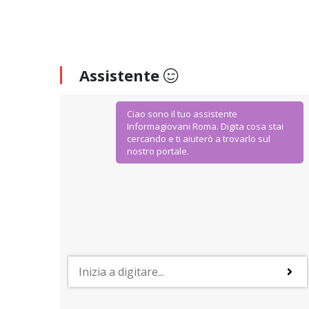
Assistente
Ciao sono il tuo assistente
Informagiovani Roma. Digita cosa stai
cercando e ti aiuterò a trovarlo sul
nostro portale.
AGEVOLAZIONI E SCONTI
per
Bella x Noi
Un restyling completo per l'app della carta giovani,
che si presenta più veloce e performante e con un