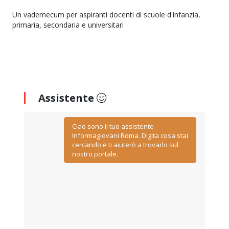
Un vademecum per aspiranti docenti di scuole d'infanzia,
primaria, secondaria e universitari
Assistente
Ciao sono il tuo assistente
Informagiovani Roma. Digita cosa stai
cercando e ti aiuterò a trovarlo sul
nostro portale.