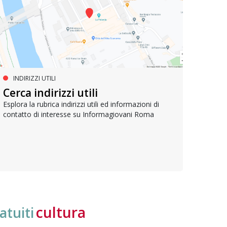
INDIRIZZI UTILI
SERVIZI SOCIALI E AI CITTADINI
PR
Inclusione e opportunità per
Cerca indirizzi utili
Le p
giovani con disabilità
com
Esplora la rubrica indirizzi utili ed informazioni di
contatto di interesse su Informagiovani Roma
Una bussola per orientarsi tra diritti consolidati e
Tutti 
nuove frontiere dell’inclusione, uno strumento
lavoro
pratico per conoscere le normative e cogliere
profes
opportunità di partecipazione attiva
cultura
atuiti