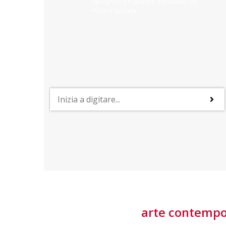
cercando e ti aiuterò a trovarlo sul
nostro portale.
PROFESSIONI
lla
Lavorare nella Space Economy
Numerose applicazioni e una filiera a forte traino
laziale rendono il settore estremamente
interessante
tore
arte contemp