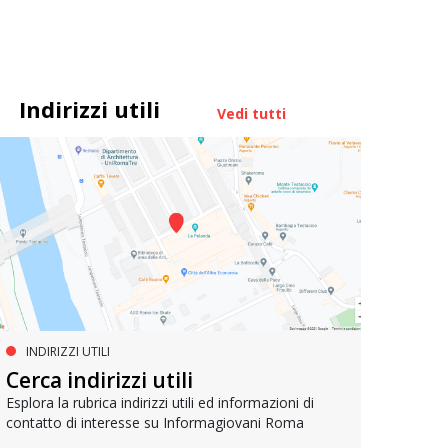
Indirizzi utili
Vedi tutti
INDIRIZZI UTILI
MUOVERSI A ROMA
AG
Cerca indirizzi utili
Metrebus annuale a 50 euro per
Bell
gli under 19
Esplora la rubrica indirizzi utili ed informazioni di
contatto di interesse su Informagiovani Roma
Un res
che si