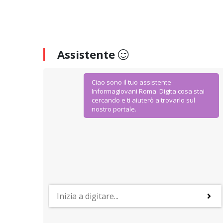
Assistente
Ciao sono il tuo assistente
Informagiovani Roma. Digita cosa stai
cercando e ti aiuterò a trovarlo sul
nostro portale.
AGEVOLAZIONI E SCONTI
IoStudio. La Carta dello Studente
Dal Ministero dell’Istruzione Università e Ricerca
agevolazioni ad hoc per gli studenti della scuola