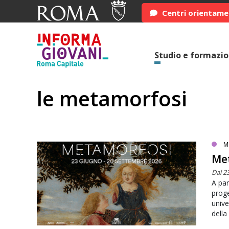
Centri orientam
Studio e formazi
le metamorfosi
M
Met
Dal 2
A par
proge
unive
dell