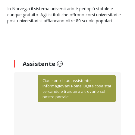
In Norvegia il sistema universitario è perlopiù statale e
dunque gratuito. Agli istituti che offrono corsi universitari e
post universitari si affiancano oltre 80 scuole popolari
Assistente
Ciao sono il tuo assistente
Informagiovani Roma. Digita cosa stai
cercando e ti aiuterò a trovarlo sul
nostro portale.