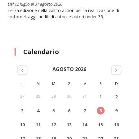
Dal 12 luglio al 31 agosto 2026
Terza edizione della call to action per la realizzazione di
cortometraggi inediti di autrici e autori under 35
Calendario
AGOSTO 2026
L
M
M
G
V
S
D
27
28
29
30
31
1
2
3
4
5
6
7
8
9
10
11
12
13
14
15
16
17
18
19
20
21
22
23