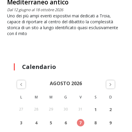
Mediterraneo antico
Dal 12 giugno al 18 ottobre 2026
Uno dei più ampi eventi espositivi mai dedicati a Troia,
capace di riportare al centro del dibattito la complessità
storica di un sito a lungo identificato quasi esclusivamente
con il mito
Calendario
AGOSTO 2026
L
M
M
G
V
S
D
27
28
29
30
31
1
2
3
4
5
6
7
8
9