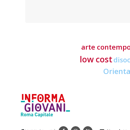
richieste ai professionisti del settore
arte contemp
low cost
diso
Orient