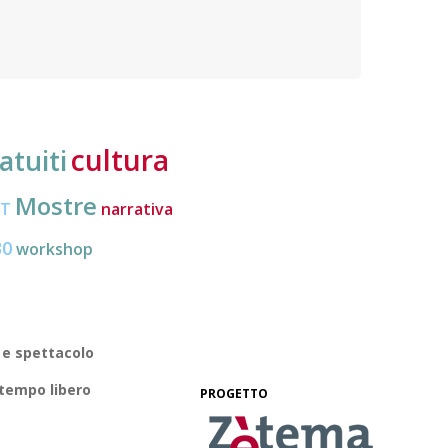
nuove frontiere dell’inclusione, uno strumento
lavoro
pratico per conoscere le normative e cogliere
profes
opportunità di partecipazione attiva
cultura
atuiti
Mostre
CT
narrativa
30
workshop
 e spettacolo
 tempo libero
PROGETTO