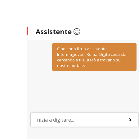
Assistente
Ciao sono il tuo assistente
Informagiovani Roma. Digita cosa stai
cercando e ti aiuterò a trovarlo sul
nostro portale.
PROFESSIONI
y
Lavorare nelle risorse umane
ino
Negoziazione, relazione, comunicazione, ascolto ed
empatia: sono le caratteristiche più importanti