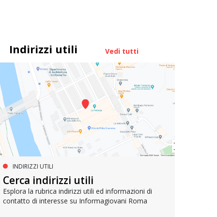
Indirizzi utili
Vedi tutti
INDIRIZZI UTILI
SERVIZI SOCIALI E AI CITTADINI
PR
Inclusione e opportunità per
Cerca indirizzi utili
Le p
giovani con disabilità
com
Esplora la rubrica indirizzi utili ed informazioni di
contatto di interesse su Informagiovani Roma
Una bussola per orientarsi tra diritti consolidati e
Tutti 