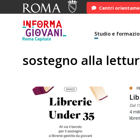
Centri orientam
Studio e formazi
sostegno alla lettu
F
Lib
Dal 1
4 mil
libre