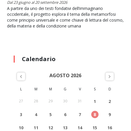
Dal 23 giugno al 20 settembre 2026
A partire da uno dei testi fondativi dell’immaginario
occidentale, il progetto esplora il tema della metamorfosi
come principio universale e come chiave di lettura del cosmo,
della materia e della condizione umana
Calendario
AGOSTO 2026
L
M
M
G
V
S
D
27
28
29
30
31
1
2
3
4
5
6
7
8
9
10
11
12
13
14
15
16