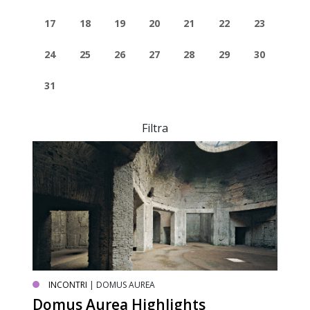
17
18
19
20
21
22
23
24
25
26
27
28
29
30
31
Filtra
INCONTRI
| DOMUS AUREA
Domus Aurea Highlights