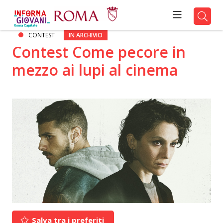
CONTEST
IN ARCHIVIO
Contest Come pecore in
mezzo ai lupi al cinema
Salva tra i preferiti