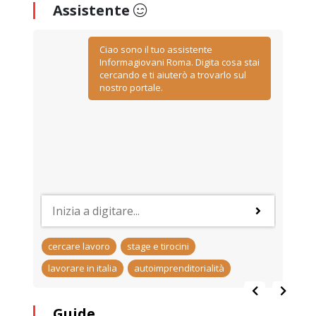
Assistente
Ciao sono il tuo assistente
Informagiovani Roma. Digita cosa stai
cercando e ti aiuterò a trovarlo sul
nostro portale.
cercare lavoro
stage e tirocini
lavorare in italia
autoimprenditorialità
Guide