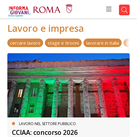
Lavoro e impresa
cercare lavoro
stage e tirocini
lavorare in italia
autoi
LAVORO NEL SETTORE PUBBLICO
CCIAA: concorso 2026