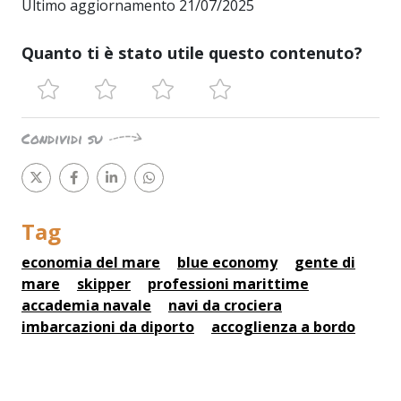
Ultimo aggiornamento 21/07/2025
Quanto ti è stato utile questo contenuto?
Condividi su
Tag
economia del mare
blue economy
gente di
mare
skipper
professioni marittime
accademia navale
navi da crociera
imbarcazioni da diporto
accoglienza a bordo