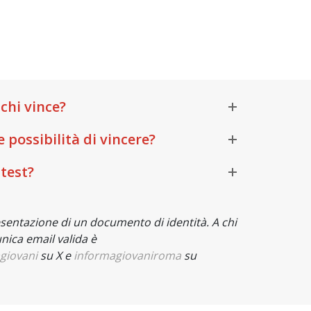
chi vince?
 possibilità di vincere?
ntest?
resentazione di un documento di identità. A chi
nica email valida è
giovani
su X e
informagiovaniroma
su