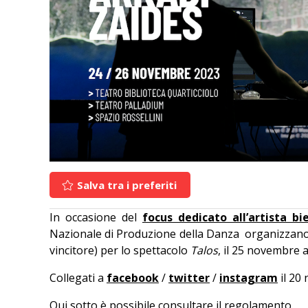
Salva tra i preferiti
In occasione del
focus dedicato all’artista bi
Nazionale di Produzione della Danza organizzano u
vincitore) per lo spettacolo
Talos
, il 25 novembre 
Collegati a
facebook
/
twitter
/
instagram
il 20 
Qui sotto è possibile consultare il regolamento.