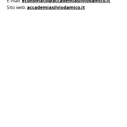
E-mail:
economato@accademiasilviodamico.it
Sito web:
accademiasilviodamico.it