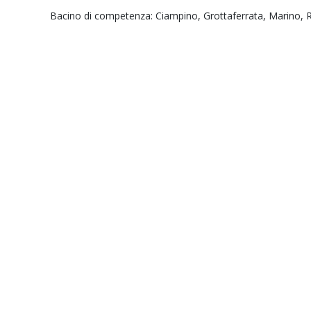
Bacino di competenza: Ciampino, Grottaferrata, Marino, 