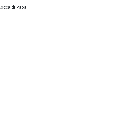
Rocca di Papa