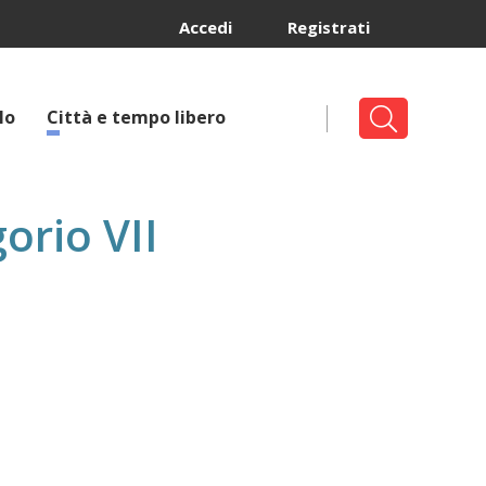
Accedi
Registrati
lo
Città e tempo libero
orio VII