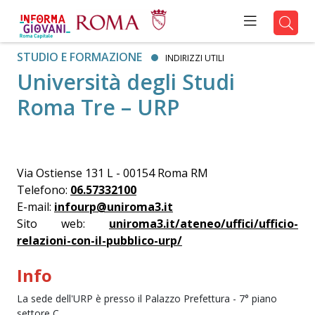
STUDIO E FORMAZIONE
INDIRIZZI UTILI
Università degli Studi
Roma Tre – URP
Via Ostiense 131 L - 00154 Roma RM
Telefono:
06.57332100
E-mail:
infourp@uniroma3.it
Sito web:
uniroma3.it/ateneo/uffici/ufficio-
relazioni-con-il-pubblico-urp/
Info
La sede dell'URP è presso il Palazzo Prefettura - 7° piano
settore C.