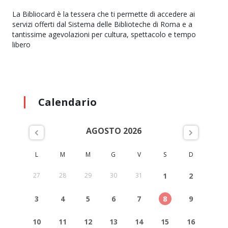
La Bibliocard è la tessera che ti permette di accedere ai
servizi offerti dal Sistema delle Biblioteche di Roma e a
tantissime agevolazioni per cultura, spettacolo e tempo
libero
Calendario
AGOSTO 2026
L
M
M
G
V
S
D
27
28
29
30
31
1
2
3
4
5
6
7
8
9
10
11
12
13
14
15
16