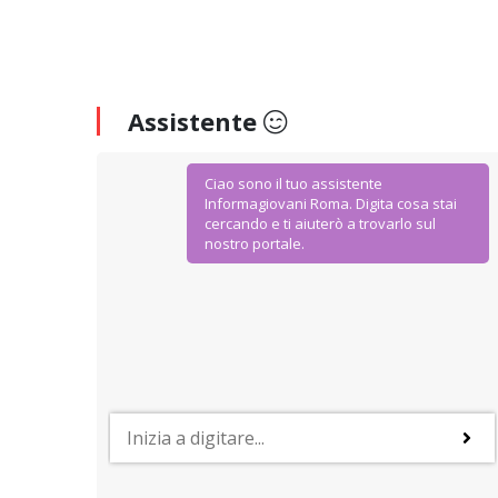
Assistente
Ciao sono il tuo assistente
Informagiovani Roma. Digita cosa stai
cercando e ti aiuterò a trovarlo sul
nostro portale.
AGEVOLAZIONI E SCONTI
IoStudio. La Carta dello Studente
Dal Ministero dell’Istruzione Università e Ricerca
agevolazioni ad hoc per gli studenti della scuola