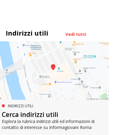
Indirizzi utili
Vedi tutti
INDIRIZZI UTILI
MUOVERSI A ROMA
AG
Cerca indirizzi utili
Metrebus annuale a 50 euro per
Bell
gli under 19
Esplora la rubrica indirizzi utili ed informazioni di
contatto di interesse su Informagiovani Roma
Un res
che si