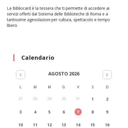
La Bibliocard è la tessera che ti permette di accedere ai
servizi offerti dal Sistema delle Biblioteche di Roma e a
tantissime agevolazioni per cultura, spettacolo e tempo
libero
Calendario
AGOSTO 2026
L
M
M
G
V
S
D
27
28
29
30
31
1
2
3
4
5
6
7
8
9
10
11
12
13
14
15
16