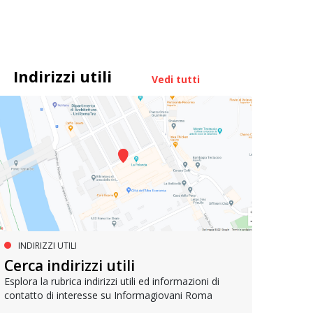
Indirizzi utili
Vedi tutti
INDIRIZZI UTILI
MUOVERSI A ROMA
AG
Cerca indirizzi utili
Metrebus annuale a 50 euro per
Bell
gli under 19
Esplora la rubrica indirizzi utili ed informazioni di
contatto di interesse su Informagiovani Roma
Un res
che si