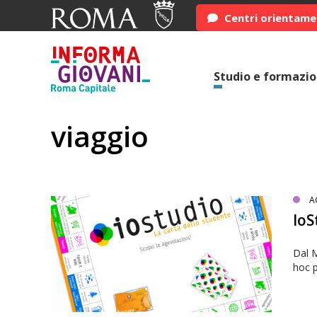
Centri orientam
Studio e formazi
viaggio
A
IoS
Dal M
hoc p