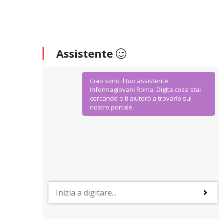
Assistente
Ciao sono il tuo assistente
Informagiovani Roma. Digita cosa stai
cercando e ti aiuterò a trovarlo sul
nostro portale.
AGEVOLAZIONI E SCONTI
IoStudio. La Carta dello Studente
Dal Ministero dell’Istruzione Università e Ricerca
agevolazioni ad hoc per gli studenti della scuola