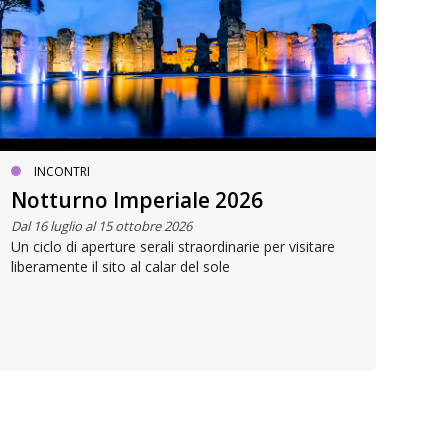
INCONTRI
ME
Notturno Imperiale 2026
Dal 
Dal 16 luglio al 15 ottobre 2026
Il P
Un ciclo di aperture serali straordinarie per visitare
cale
liberamente il sito al calar del sole
e cr
pens