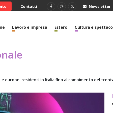
ento
Contatti
Newsletter
one
Lavoro e impresa
Estero
Cultura e spettaco
onale
ni e europei residenti in Italia fino al compimento del tre