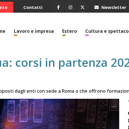
ento
Contatti
Newsletter
one
Lavoro e impresa
Estero
Cultura e spettaco
a: corsi in partenza 20
proposti dagli enti con sede a Roma o che offrono formazio