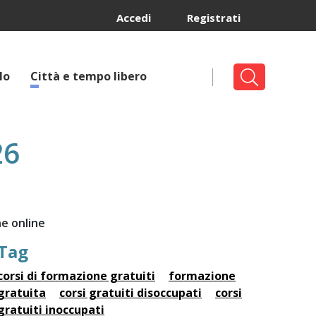
Accedi
Registrati
lo
Città e tempo libero
26
ne online
Tag
corsi di formazione gratuiti
formazione
gratuita
corsi gratuiti disoccupati
corsi
gratuiti inoccupati