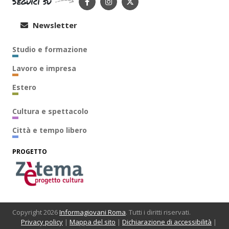
Seguici su
Newsletter
Studio e formazione
Lavoro e impresa
Estero
Cultura e spettacolo
Città e tempo libero
PROGETTO
Copyright 2026
Informagiovani Roma
. Tutti i diritti riservati.
Privacy policy
|
Mappa del sito
|
Dichiarazione di accessibilità
|