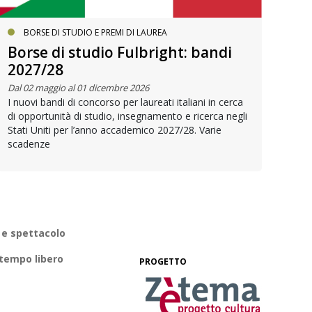
BORSE DI STUDIO E PREMI DI LAUREA
Borse di studio Fulbright: bandi
Vo
2027/28
vo
Dal 02 maggio al 01 dicembre 2026
I nuovi bandi di concorso per laureati italiani in cerca
È di
di opportunità di studio, insegnamento e ricerca negli
tra 
Stati Uniti per l’anno accademico 2027/28. Varie
citt
scadenze
 e spettacolo
 tempo libero
PROGETTO