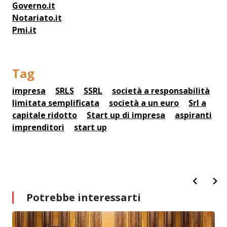
Governo.it
Notariato.it
Pmi.it
Tag
impresa
SRLS
SSRL
società a responsabilità
limitata semplificata
società a un euro
Srl a
capitale ridotto
Start up di impresa
aspiranti
imprenditori
start up
Potrebbe interessarti