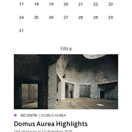
17
18
19
20
21
22
23
24
25
26
27
28
29
30
31
Filtra
INCONTRI
| DOMUS AUREA
Domus Aurea Highlights
Dal 19 marzo al 17 dicembre 2026