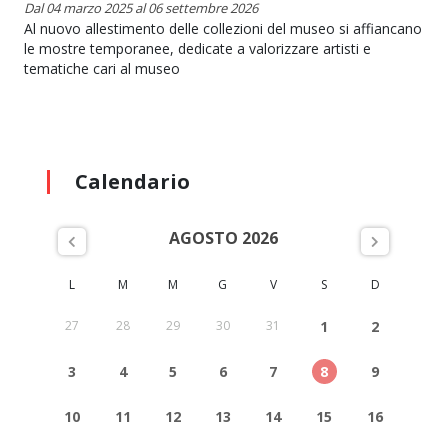
Dal 04 marzo 2025 al 06 settembre 2026
Al nuovo allestimento delle collezioni del museo si affiancano
le mostre temporanee, dedicate a valorizzare artisti e
tematiche cari al museo
Calendario
AGOSTO 2026
L
M
M
G
V
S
D
27
28
29
30
31
1
2
3
4
5
6
7
8
9
10
11
12
13
14
15
16