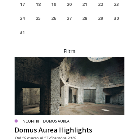
17
18
19
20
21
22
23
24
25
26
27
28
29
30
31
Filtra
INCONTRI
| DOMUS AUREA
Domus Aurea Highlights
Dal 19 marzo al 17 dicembre 2026