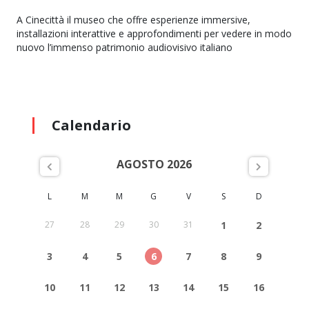
A Cinecittà il museo che offre esperienze immersive,
installazioni interattive e approfondimenti per vedere in modo
nuovo l’immenso patrimonio audiovisivo italiano
Calendario
AGOSTO 2026
L
M
M
G
V
S
D
27
28
29
30
31
1
2
3
4
5
6
7
8
9
10
11
12
13
14
15
16