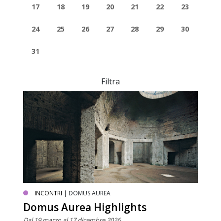
17
18
19
20
21
22
23
24
25
26
27
28
29
30
31
Filtra
INCONTRI
| DOMUS AUREA
Domus Aurea Highlights
Dal 19 marzo al 17 dicembre 2026