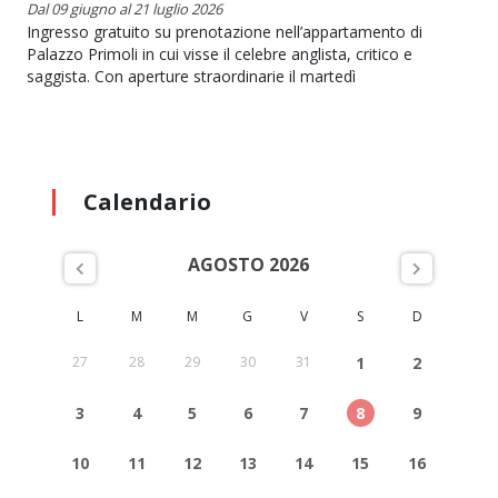
Dal 09 giugno al 21 luglio 2026
Ingresso gratuito su prenotazione nell’appartamento di
Palazzo Primoli in cui visse il celebre anglista, critico e
saggista. Con aperture straordinarie il martedì
Calendario
AGOSTO 2026
L
M
M
G
V
S
D
27
28
29
30
31
1
2
3
4
5
6
7
8
9
10
11
12
13
14
15
16