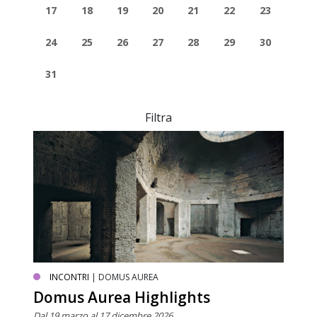
17
18
19
20
21
22
23
24
25
26
27
28
29
30
31
Filtra
INCONTRI
| DOMUS AUREA
Domus Aurea Highlights
Dal 19 marzo al 17 dicembre 2026