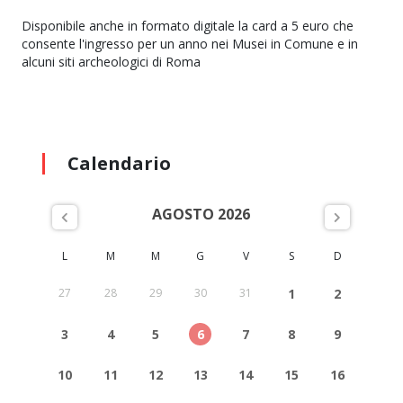
Disponibile anche in formato digitale la card a 5 euro che
consente l'ingresso per un anno nei Musei in Comune e in
alcuni siti archeologici di Roma
Calendario
AGOSTO 2026
L
M
M
G
V
S
D
27
28
29
30
31
1
2
3
4
5
6
7
8
9
10
11
12
13
14
15
16