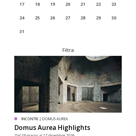
17
18
19
20
21
22
23
24
25
26
27
28
29
30
31
Filtra
INCONTRI
| DOMUS AUREA
Domus Aurea Highlights
Dal 19 marzo al 17 dicembre 2026