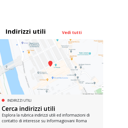
Indirizzi utili
Vedi tutti
INDIRIZZI UTILI
MUOVERSI A ROMA
AG
Cerca indirizzi utili
Metrebus annuale a 50 euro per
Bell
gli under 19
Esplora la rubrica indirizzi utili ed informazioni di
contatto di interesse su Informagiovani Roma
Un res
che si