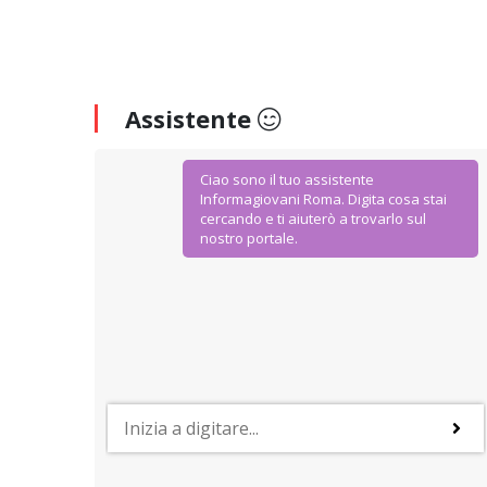
Assistente
Ciao sono il tuo assistente
Informagiovani Roma. Digita cosa stai
cercando e ti aiuterò a trovarlo sul
nostro portale.
AGEVOLAZIONI E SCONTI
IoStudio. La Carta dello Studente
Dal Ministero dell’Istruzione Università e Ricerca
agevolazioni ad hoc per gli studenti della scuola