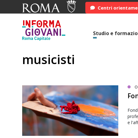
Centri orientam
Studio e formazi
musicisti
O
Fon
Fondo
prof
e l'a