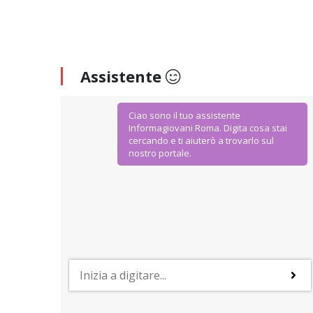
Assistente
Ciao sono il tuo assistente
Informagiovani Roma. Digita cosa stai
cercando e ti aiuterò a trovarlo sul
nostro portale.
AGEVOLAZIONI E SCONTI
IoStudio. La Carta dello Studente
Dal Ministero dell’Istruzione Università e Ricerca
agevolazioni ad hoc per gli studenti della scuola