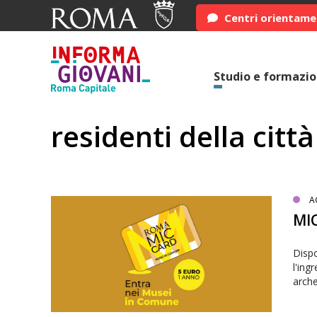
Centri orientam
Studio e formazi
residenti della cit
A
MIC
Dispo
l'ing
arche