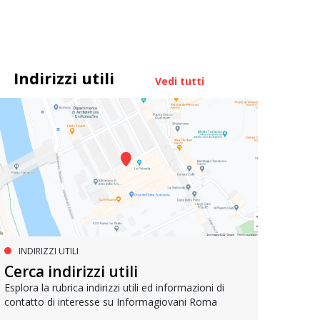
Indirizzi utili
Vedi tutti
INDIRIZZI UTILI
MUOVERSI A ROMA
AG
Cerca indirizzi utili
Metrebus annuale a 50 euro per
Bell
gli under 19
Esplora la rubrica indirizzi utili ed informazioni di
contatto di interesse su Informagiovani Roma
Un res
che si