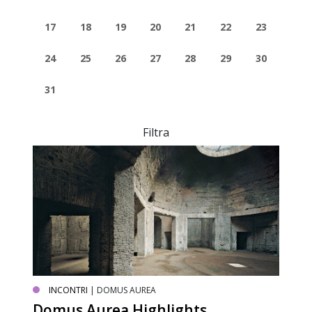
17
18
19
20
21
22
23
24
25
26
27
28
29
30
31
Filtra
INCONTRI
| DOMUS AUREA
Domus Aurea Highlights