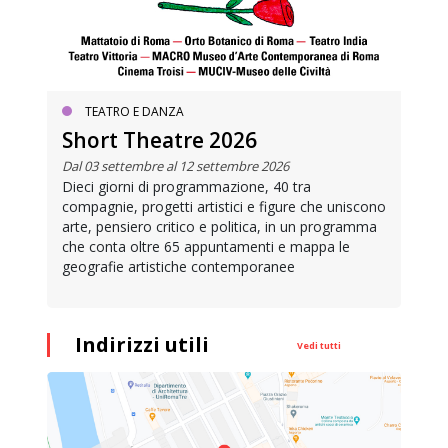
MUOVERSI A ROMA
Metrebus annuale a 50 euro
per gli under 19
tra
re che uniscono
I cittadini romani di età inferiore ai 19 anni
n un programma
possono acquistare l’abbonamento annuale pe
 mappa le
trasporto pubblico locale a 50 euro
e
Indirizzi utili
Vedi tutti