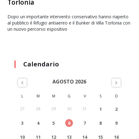
Torlonia
Dopo un importante intervento conservativo hanno riaperto
al pubblico il Rifugio antiaereo e il Bunker di Villa Torlonia con
un nuovo percorso espositivo
Calendario
AGOSTO 2026
L
M
M
G
V
S
D
27
28
29
30
31
1
2
3
4
5
6
7
8
9
10
11
12
13
14
15
16