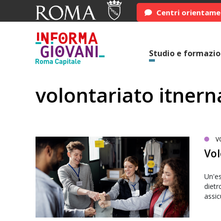
Centri orientam
Studio e formazi
volontariato itnern
V
Vol
Un'es
dietr
assic