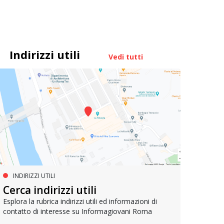
Indirizzi utili
Vedi tutti
INDIRIZZI UTILI
MUOVERSI A ROMA
AG
Cerca indirizzi utili
Metrebus annuale a 50 euro per
Bell
gli under 19
Esplora la rubrica indirizzi utili ed informazioni di
contatto di interesse su Informagiovani Roma
Un res
che si