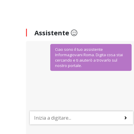
Assistente
Ciao sono il tuo assistente
Informagiovani Roma. Digita cosa stai
cercando e ti aiuterò a trovarlo sul
nostro portale.
AGEVOLAZIONI E SCONTI
IoStudio. La Carta dello Studente
Dal Ministero dell’Istruzione Università e Ricerca
agevolazioni ad hoc per gli studenti della scuola