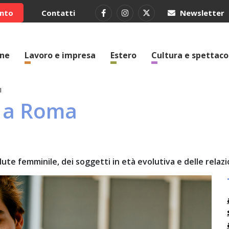
ento
Contatti
Newsletter
one
Lavoro e impresa
Estero
Cultura e spettaco
I
i a Roma
alute femminile, dei soggetti in età evolutiva e delle relazio