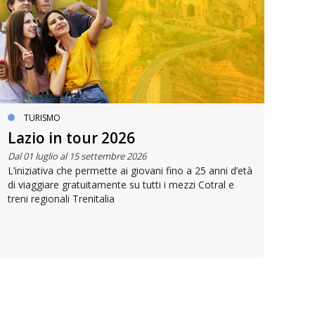
TURISMO
Lazio in tour 2026
Vi
Dal 01 luglio al 15 settembre 2026
Dal 
L’iniziativa che permette ai giovani fino a 25 anni d’età
L’ap
di viaggiare gratuitamente su tutti i mezzi Cotral e
ques
treni regionali Trenitalia
Bor