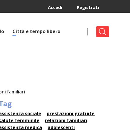
Accedi
Registrati
lo
Città e tempo libero
ni familiari
Tag
assistenza sociale
prestazioni gratuite
salute femminile
relazioni familiari
assistenza medica
adolescenti