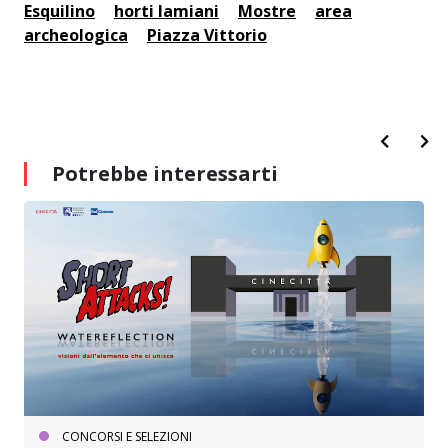
Esquilino
horti lamiani
Mostre
area
archeologica
Piazza Vittorio
Potrebbe interessarti
CONCORSI E SELEZIONI