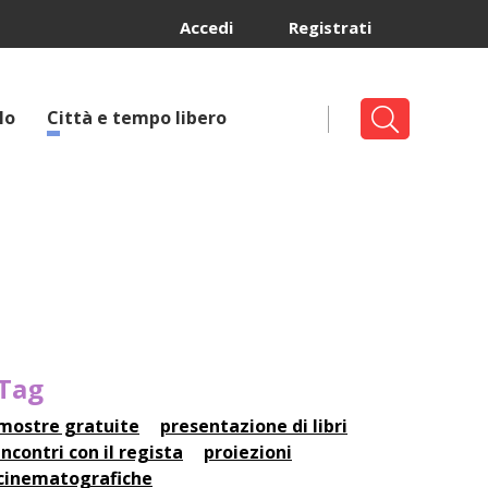
Accedi
Registrati
lo
Città e tempo libero
Tag
mostre gratuite
presentazione di libri
incontri con il regista
proiezioni
cinematografiche