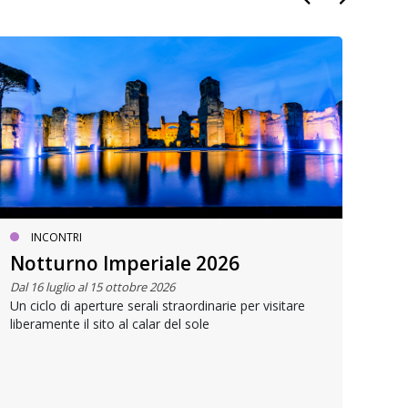
INCONTRI
ME
Notturno Imperiale 2026
Dal 
Dal 16 luglio al 15 ottobre 2026
Il P
Un ciclo di aperture serali straordinarie per visitare
cale
liberamente il sito al calar del sole
e cr
pens