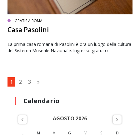
GRATIS A ROMA
Casa Pasolini
La prima casa romana di Pasolini è ora un luogo della cultura
del Sistema Museale Nazionale. Ingresso gratuito
1
2
3
»
Calendario
AGOSTO 2026
L
M
M
G
V
S
D