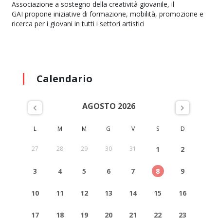
Associazione a sostegno della creatività giovanile, il
GAI propone iniziative di formazione, mobilità, promozione e
ricerca per i giovani in tutti i settori artistici
Calendario
AGOSTO 2026
L
M
M
G
V
S
D
27
28
29
30
31
1
2
3
4
5
6
7
8
9
10
11
12
13
14
15
16
17
18
19
20
21
22
23