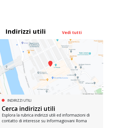
Indirizzi utili
Vedi tutti
INDIRIZZI UTILI
MUOVERSI A ROMA
AG
Cerca indirizzi utili
Metrebus annuale a 50 euro per
Bell
gli under 19
Esplora la rubrica indirizzi utili ed informazioni di
contatto di interesse su Informagiovani Roma
Un res
che si