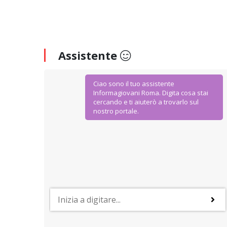
Assistente
Ciao sono il tuo assistente
Informagiovani Roma. Digita cosa stai
cercando e ti aiuterò a trovarlo sul
nostro portale.
AGEVOLAZIONI E SCONTI
IoStudio. La Carta dello Studente
Dal Ministero dell’Istruzione Università e Ricerca
agevolazioni ad hoc per gli studenti della scuola