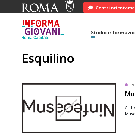
Centri orientam
Studio e formazi
Esquilino
M
Mu
Gli H
Muse