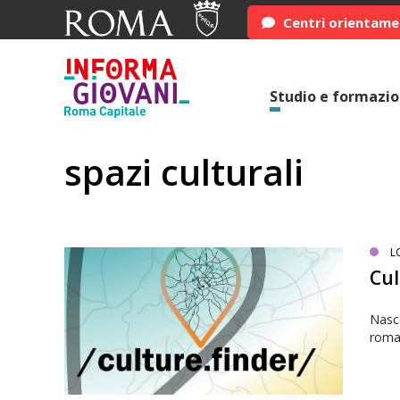
Centri orientam
Studio e formazi
spazi culturali
L
Cul
Nasce
roma