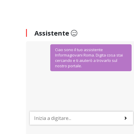
Assistente
Ciao sono il tuo assistente
Informagiovani Roma. Digita cosa stai
cercando e ti aiuterò a trovarlo sul
nostro portale.
AGEVOLAZIONI E SCONTI
IoStudio. La Carta dello Studente
Dal Ministero dell’Istruzione Università e Ricerca