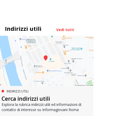
Indirizzi utili
Vedi tutti
INDIRIZZI UTILI
MUOVERSI A ROMA
AG
Cerca indirizzi utili
Metrebus annuale a 50 euro per
Bell
gli under 19
Esplora la rubrica indirizzi utili ed informazioni di
contatto di interesse su Informagiovani Roma
Un res
che si