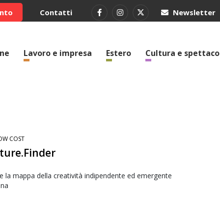
ento
Contatti
Newsletter
one
Lavoro e impresa
Estero
Cultura e spettaco
OW COST
ture.Finder
 la mappa della creatività indipendente ed emergente
na