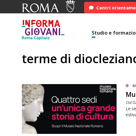
Centri orientam
Studio e formazi
terme di dioclezian
M
Mu
Dal 0
Le se
estiv