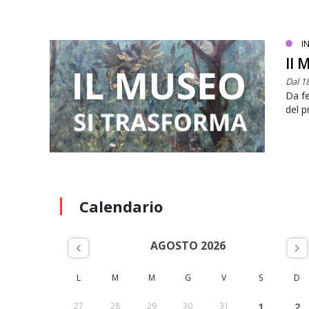
I
Il 
Dal 1
Da fe
del 
Calendario
AGOSTO 2026
L
M
M
G
V
S
D
27
28
29
30
31
1
2