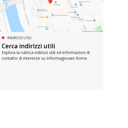
INDIRIZZI UTILI
MUOVERSI A ROMA
AG
Cerca indirizzi utili
Metrebus annuale a 50 euro per
Bell
gli under 19
Esplora la rubrica indirizzi utili ed informazioni di
contatto di interesse su Informagiovani Roma
Un res
che si
I cittadini romani di età inferiore ai 19 anni possono
"botti
acquistare l’abbonamento annuale per il trasporto
pubblico locale a 50 euro