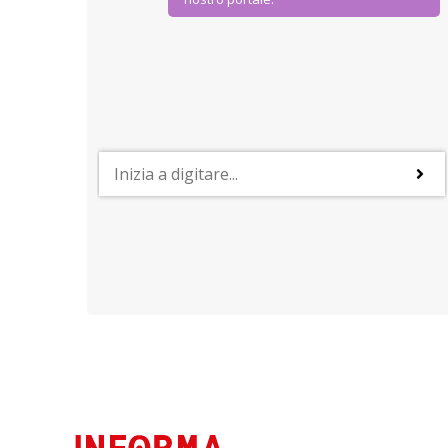
AGEVOLAZIONI E SCONTI
IoStudio. La Carta dello Studente
Dal Ministero dell’Istruzione Università e Ricerca
agevolazioni ad hoc per gli studenti della scuola
ni per
superiore