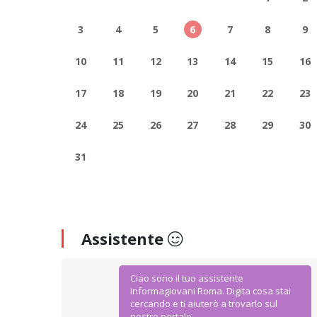
3
4
5
6
7
8
9
10
11
12
13
14
15
16
17
18
19
20
21
22
23
24
25
26
27
28
29
30
31
Assistente
Ciao sono il tuo assistente
Informagiovani Roma. Digita cosa stai
cercando e ti aiuterò a trovarlo sul
nostro portale.