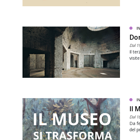
I
Dom
Dal 1
Il te
visit
I
Il 
Dal 1
Da fe
del 