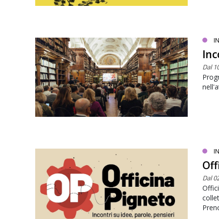
I
Inc
Dal 1
Progr
nell'
I
Off
Dal 0
Offic
colle
Preno