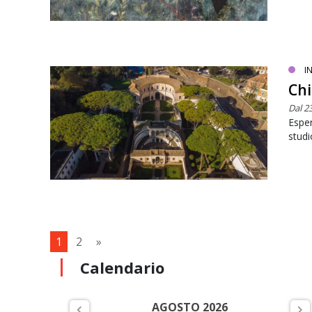
I
Chi
Dal 2
Esper
studi
1
2
»
Calendario
AGOSTO 2026