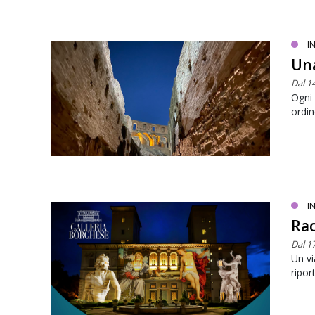
I
Una
Dal 1
Ogni 
ordin
I
Rac
Dal 17
Un vi
ripor