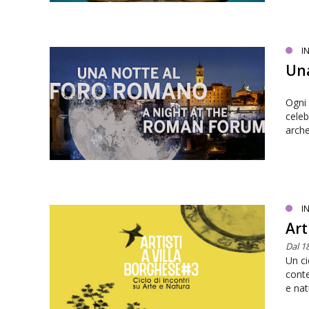
I
Una
Ogni 
celeb
arch
I
Art
Dal 1
Un ci
conte
e nat