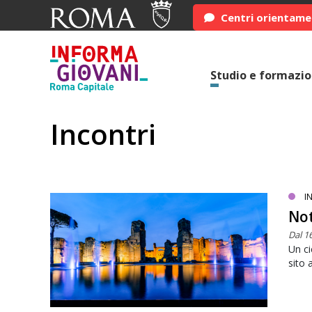
Centri orientam
Studio e formazi
Incontri
I
Not
Dal 16
Un ci
sito 